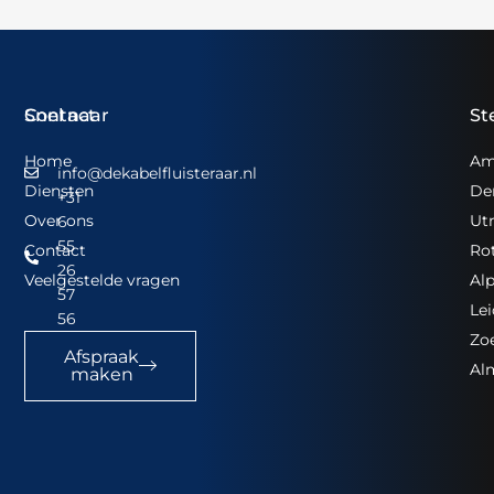
Snel naar
Contact
St
Home
Am
info@dekabelfluisteraar.nl
Diensten
De
+31
Over ons
Ut
6
55
Contact
Ro
26
Veelgestelde vragen
Alp
57
Le
56
Zo
Afspraak
Al
maken