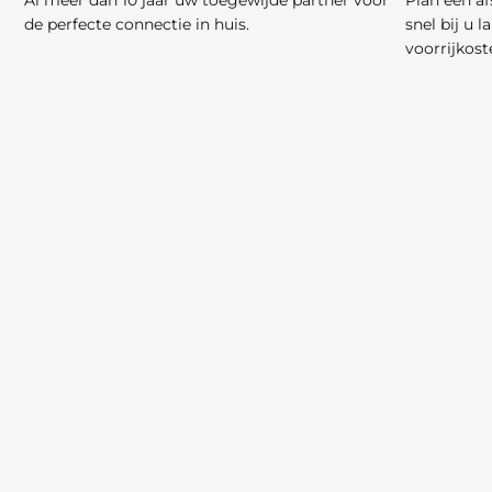
Al meer dan 10 jaar uw toegewijde partner voor
Plan een a
de perfecte connectie in huis.
snel bij u 
voorrijkost